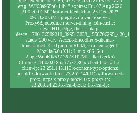
type: text/html date: Fri, 07 Aug 2026 21:03:09 GMT
etag: W/"63a965b0-14b1" expires: Fri, 07 Aug 2026
21:03:09 GMT last-modified: Mon, 26 Dec 2022
09:13:20 GMT pragma: no-cache server:
Proxy66.jnu.edu.cn server-timing: cdn-cache;
desc=HIT, edge; dur=1, ak_p;
desc="1786136589218_399513833_1558706295_426_1130_
status: 200 vary: Accept-Encoding x-akamai-
transformed: 9 - 0 pmb=mRUM,2 x-client-agent:
Mozilla/5.0 (X11; Linux x86_64)
AppleWebKit/537.36 (KHTML, like Gecko)
Chrome/144.0.0.0 Safari/537.36 x-client-block: 1 x-
client-ip: 23.251.146.115 x-content-type-options:
nosniff x-forwarded-for: 23.251.146.115 x-forwarded-
proto: https x-proxy-block: 0 x-proxy-ip:
23.208.24.233 x-real-block: 1 x-real-ip:
23.251.146.115 x-ssl-proto: TLSv1.3