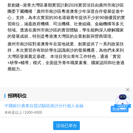
新創建--港青大灣區暑期實習計劃2026實習項目由廣州市南沙區
團委下屬機構「廣州市南沙區粵港澳青少年深度合作發展促進中
心」支持，為本次實習的30名港籍青年提供不少於90個優質的實
習崗位，涵蓋政府機構、司法機構、社會組織、金融機構等多元
領域。透過在廣州市南沙區的實習體驗，學生能夠深入瞭解國家
的發展成就，特別是粵港澳大灣區的企業創新與營商環境。
廣州市南沙區對港澳青年在當地就業、創業提供了一系列政策扶
持，本次實習亦有助於學生認識南沙的發展機遇，為他們未來到
大灣區發展奠定基礎。 本項目突出青年工作特色，通過「實習
+研學+輔導」模式，全面提升青年職業素養、國家認同和社會適
應能力。
招聘职位
中國銀行廣東自貿試驗區南沙分行個人金融
投递简历
本科及以上
1000-4000
新華港澳國際青創中心新媒体运营
投递简历
活动已举办
本科
1000-4000